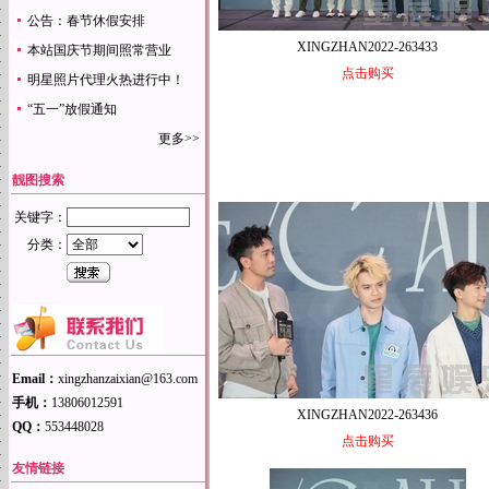
公告：春节休假安排
XINGZHAN2022-263433
本站国庆节期间照常营业
点击购买
明星照片代理火热进行中！
“五一”放假通知
更多>>
靓图搜索
关键字：
分类：
Email：
xingzhanzaixian@163.com
手机：
13806012591
XINGZHAN2022-263436
QQ：
553448028
点击购买
友情链接