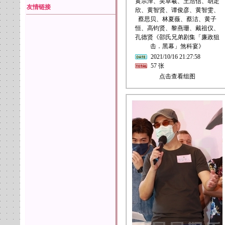
黄宗泽、吴卓羲、王浩信、胡定
友情链接
欣、黄智贤、谭俊彦、黄智雯、
蔡思贝、林夏薇、蔡洁、黄子
恒、高钧贤、黎燕珊、戴祖仪、
孔德贤《邵氏兄弟剧集「廉政狙
击．黑幕」煞科宴》
2021/10/16 21:27:58
57 张
点击查看组图